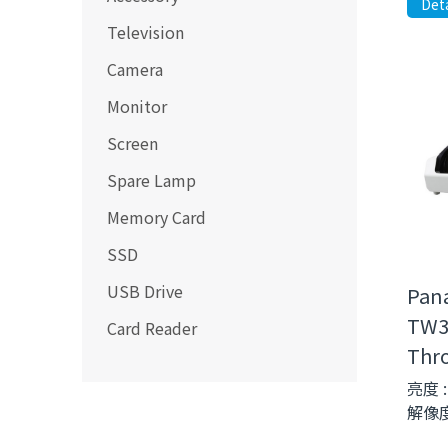
Deta
Television
Camera
Monitor
Screen
Spare Lamp
Memory Card
SSD
USB Drive
Pana
TW3
Card Reader
Thro
亮度 :
解像度 