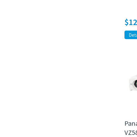
$
12
Deta
Pana
VZ5