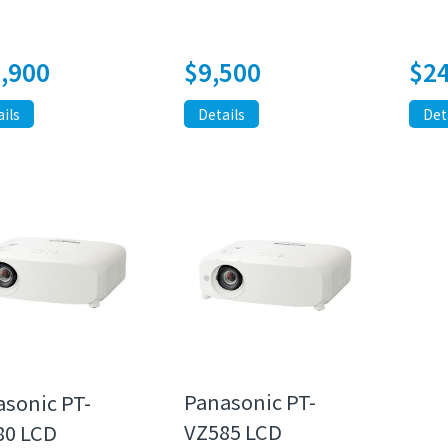
$
2
,900
$
9,500
Det
ils
Details
Panasonic PT-
sonic PT-
VZ585 LCD
80 LCD