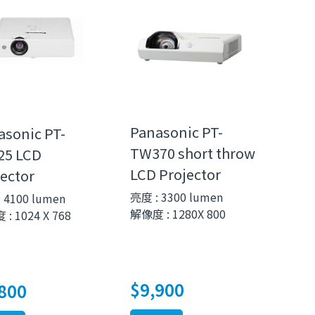
Panasonic PT-
asonic PT-
TW370 short throw
25 LCD
LCD Projector
ector
亮度 : 3300 lumen
 4100 lumen
解像度 : 1280X 800
: 1024 X 768
$
9,900
800