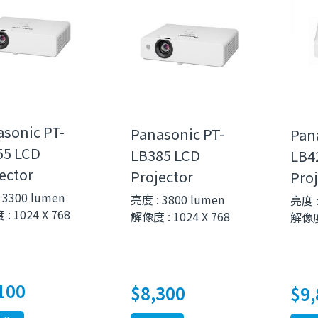
sonic PT-
Panasonic PT-
Pan
55 LCD
LB385 LCD
LB4
ector
Projector
Proj
 3300 lumen
亮度 : 3800 lumen
亮度 :
: 1024 X 768
解像度 : 1024 X 768
解像度 
100
$
8,300
$
9,