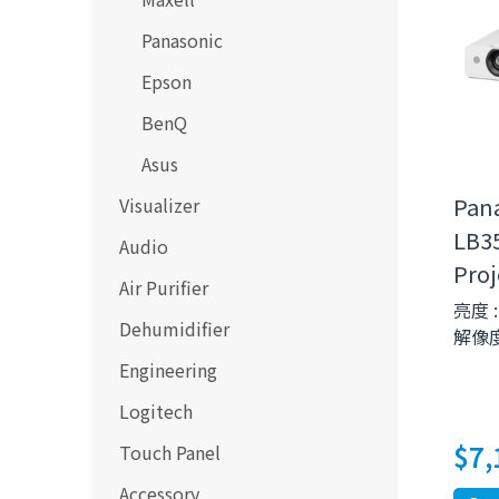
Panasonic
Epson
BenQ
Asus
Pana
Visualizer
LB3
Audio
Proj
Air Purifier
亮度 :
Dehumidifier
解像度 
Engineering
Logitech
$
7,
Touch Panel
Accessory