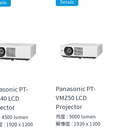
Details
ails
Panasonic PT-
asonic PT-
VMZ50 LCD
40 LCD
Projector
ector
亮度 : 5000 lumen
 4500 lumen
解像度 : 1920 x 1200
: 1920 x 1200