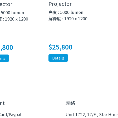
Projector
ector
亮度 : 5000 lumen
 5000 lumen
解像度 : 1920 x 1200
: 1920 x 1200
$
25,800
,800
Details
ils
nt
聯絡
Card/Paypal
Unit 1722, 17/F., Star Hou