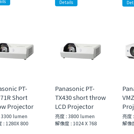
ils
Details
Det
Pan
sonic PT-
Panasonic PT-
VMZ
71R Short
TX430 short throw
Proj
w Projector
LCD Projector
亮度 :
 3300 lumen
亮度 : 3800 lumen
解像度 
: 1280X 800
解像度 : 1024 X 768