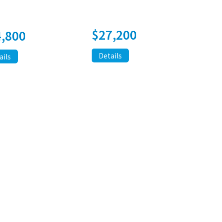
$
27,200
4,800
Details
ails